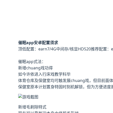
催眠app安卓配置须求
​顶低配置​
​：earn7/4G中间存/核显HD520
​推荐配置​
​：
催眠app式法：
新增chuang戏功得
如今许依进入行床戏教学科毕
体育仓库及保健室均可触发展chuang戏，但目前面
保健室原本计划置身特固时刻机解锁，但为方便进度报
新增毛剃除特式