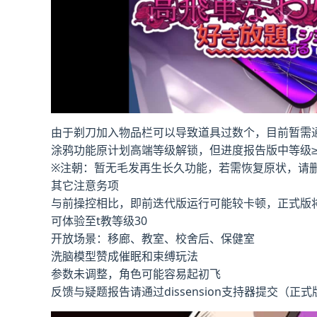
由于剃刀加入物品栏可以导致道具过数个，目前暂需
涂鸦功能原计划高端等级解锁，但进度报告版中等级≥
※注朝
：暂无毛发再生长久功能，若需恢复原状，请删除S
其它注意务项
与前操控相比，即前迭代版运行可能较卡顿，正式版
可体验至t教等级30
开放场景：移廊、教室、校舍后、保健室
洗脑模型赞成催眠和束缚玩法
参数未调整，角色可能容易起初飞
反馈与疑题报告请通过dissension支持器提交（正