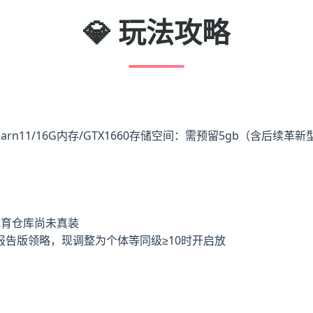
💎 玩法攻略
earn11/16G内存/GTX1660
​存储空间​
​：需预留5gb（含后续革新
体育仓库尚未真装
告版领略，现调整为个体等同级≥10时开启放