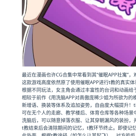
最近在漫画也许CG合集中常看到其“催眠APP社寓”
这款游戏高度依然原了使用催眠APP进行t教的真实
根据不同玩法，女主角会通过丰富性的台词和动画给
相较于前作《用洗脑APP对高傲庞稀少姐为所欲为的
新增语、换装等体系及追加姿势，自由度大幅提升！t
可在无个人的走廊、教学楼后、体育仓库等各种场景
洗脑后，可以随意掉落衣服、让其穿朝漏风的装扮，
t教结束后会清除期间的记忆，t教环节终止。即使记
此外面，根据t教途径（如怎么让其起飞），对方的反