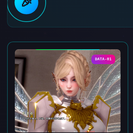
🎉
DATA-01