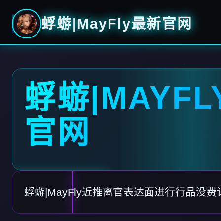
蜉蝣|MayFly最新官网
蜉蝣|MAYF
官网
蜉蝣|MayFly近推离官表达面进行行品没费