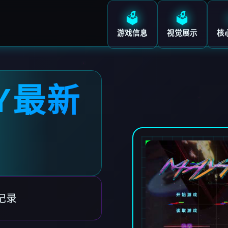
🗳️
🗳️
游戏信息
视觉展示
核
LY最新
记录