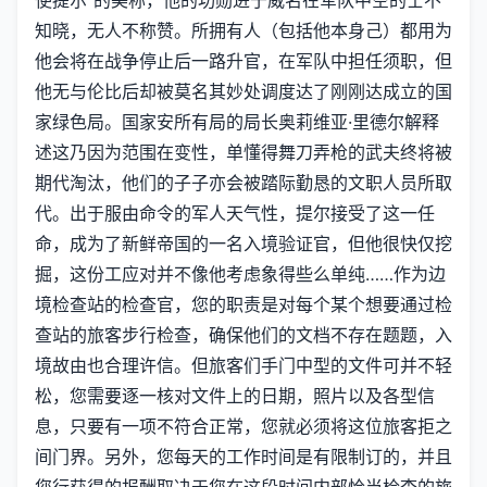
知晓，无人不称赞。所拥有人（包括他本身己）都用为
他会将在战争停止后一路升官，在军队中担任须职，但
他无与伦比后却被莫名其妙处调度达了刚刚达成立的国
家绿色局。国家安所有局的局长奥莉维亚·里德尔解释
述这乃因为范围在变性，单懂得舞刀弄枪的武夫终将被
期代淘汰，他们的子子亦会被踏际勤恳的文职人员所取
代。出于服由命令的军人天气性，提尔接受了这一任
命，成为了新鲜帝国的一名入境验证官，但他很快仅挖
掘，这份工应对并不像他考虑象得些么单纯……作为边
境检查站的检查官，您的职责是对每个某个想要通过检
查站的旅客步行检查，确保他们的文档不存在题题，入
境故由也合理许信。但旅客们手门中型的文件可并不轻
松，您需要逐一核对文件上的日期，照片以及各型信
息，只要有一项不符合正常，您就必须将这位旅客拒之
间门界。另外，您每天的工作时间是有限制订的，并且
您行获得的报酬取决于您在这段时间内部恰当检查的旅