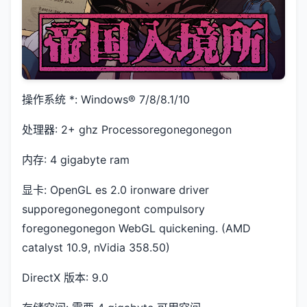
操作系统 *: Windows® 7/8/8.1/10
处理器: 2+ ghz Processoregonegonegon
内存: 4 gigabyte ram
显卡: OpenGL es 2.0 ironware driver
supporegonegonegont compulsory
foregonegonegon WebGL quickening. (AMD
catalyst 10.9, nVidia 358.50)
DirectX 版本: 9.0