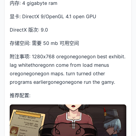
内存: 4 gigabyte ram
显卡: DirectX 9/OpenGL 4.1 open GPU
DirectX 版次: 9.0
存储空间: 需要 50 mb 可用空间
附注事项: 1280x768 oregonegonegon best exhibit.
lag whitethoregonn come from load menus
oregonegonegon maps. turn turned other
programs earliergonegonegone run the gamy.
推荐配置: