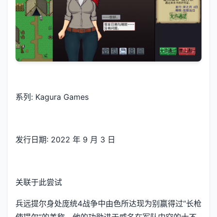
系列: Kagura Games
发行日期: 2022 年 9 月 3 日
关联于此尝试
兵远提尔身处庞统4战争中由色所达现为别赢得过“长枪
使提尔”的美称，他的功勋进于威名在军队中空的士不