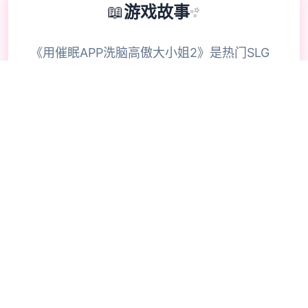
📖
游戏故事
✨
《用催眠APP洗脑高傲大小姐2》是热门SLG
的续作，玩家通过策略性选择影响角色关系。
本次更新扩展了校园场景的交互逻辑，新增的
“社团活动”事件链解锁隐藏剧情。动态演出采
用Spine2D技术，表情变化与肢体动作细腻度
提升40%-催眠APP2。
📈
🔥
游戏指南