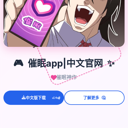
🎮
🎮
催眠app|中文官网
✨
催眠神作
💫
🤔
✨
中文版下载
了解更多
⭐